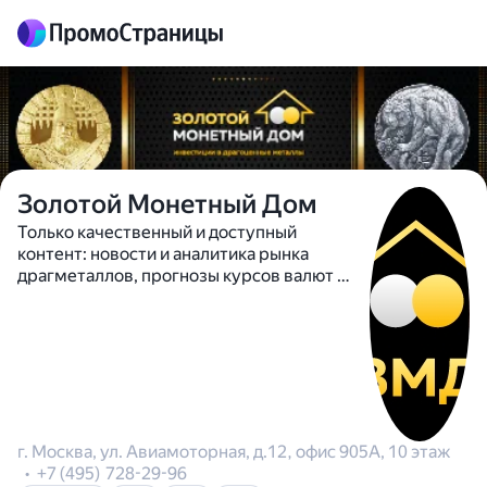
Золотой Монетный Дом
Только качественный и доступный
контент: новости и аналитика рынка
драгметаллов, прогнозы курсов валют и
нефти, обзоры монет – все для того,
чтобы вы легче ориентировались в мире
инвестиций и выбирали надежные
способы сохранить сбережения! Тел: +7
(495) 728-29-96 8 (800) 500-08-77
г. Москва, ул. Авиамоторная, д.12, офис 905А, 10 этаж
+7 (495) 728-29-96