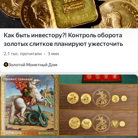
Как быть инвестору?! Контроль оборота
золотых слитков планируют ужесточить
2,1 тыс. прочитали
•
3 мин
Золотой Монетный Дом
ПромоСтраницы