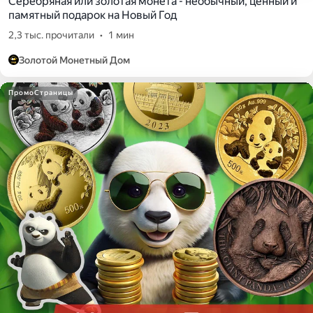
Серебряная или золотая монета - необычный, ценный и
памятный подарок на Новый Год
2,3 тыс. прочитали
•
1 мин
Золотой Монетный Дом
ПромоСтраницы